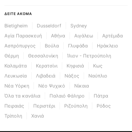
ΔΕΊΤΕ ΑΚΌΜΑ
Bietigheim
Dusseldorf
Sydney
Αγία Παρασκευή
Αθήνα
Αιγάλεω
Αρτέμιδα
Ασπρόπυργος
Βούλα
Γλυφάδα
Ηράκλειο
Θέρμη
Θεσσαλονίκη
Ίλιον - Πετρούπολη
Καλαμάτα
Κερατσίνι
Κηφισιά
Κως
Λευκωσία
Λιβαδειά
Νάξος
Ναύπλιο
Νέα Υόρκη
Νέο Ψυχικό
Νίκαια
Όλα τα κανάλια
Παλαιό Φάληρο
Πάτρα
Πειραιάς
Περιστέρι
Ριζούπολη
Ρόδος
Τρίπολη
Χανιά