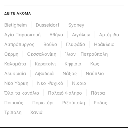
ΔΕΊΤΕ ΑΚΌΜΑ
Bietigheim
Dusseldorf
Sydney
Αγία Παρασκευή
Αθήνα
Αιγάλεω
Αρτέμιδα
Ασπρόπυργος
Βούλα
Γλυφάδα
Ηράκλειο
Θέρμη
Θεσσαλονίκη
Ίλιον - Πετρούπολη
Καλαμάτα
Κερατσίνι
Κηφισιά
Κως
Λευκωσία
Λιβαδειά
Νάξος
Ναύπλιο
Νέα Υόρκη
Νέο Ψυχικό
Νίκαια
Όλα τα κανάλια
Παλαιό Φάληρο
Πάτρα
Πειραιάς
Περιστέρι
Ριζούπολη
Ρόδος
Τρίπολη
Χανιά