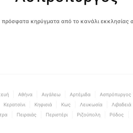
ιο πρόσφατα κηρύγματα από το κανάλι εκκλησίας σ
κευή
Αθήνα
Αιγάλεω
Αρτέμιδα
Ασπρόπυργος
Κερατσίνι
Κηφισιά
Κως
Λευκωσία
Λιβαδειά
τρα
Πειραιάς
Περιστέρι
Ριζούπολη
Ρόδος