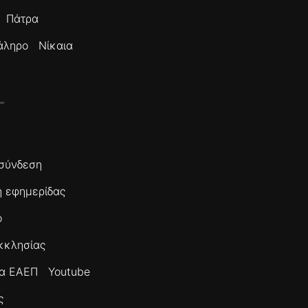
Πάτρα
άληρο
Νίκαια
σύνδεση
 εφημερίδας
ο
κκλησίας
τα ΕΑΕΠ
Youtube
ς