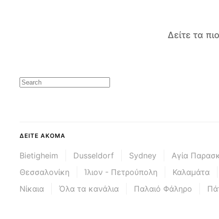
Δείτε τα π
ΔΕΊΤΕ ΑΚΌΜΑ
Bietigheim
Dusseldorf
Sydney
Αγία Παρασ
Θεσσαλονίκη
Ίλιον - Πετρούπολη
Καλαμάτα
Νίκαια
Όλα τα κανάλια
Παλαιό Φάληρο
Πά