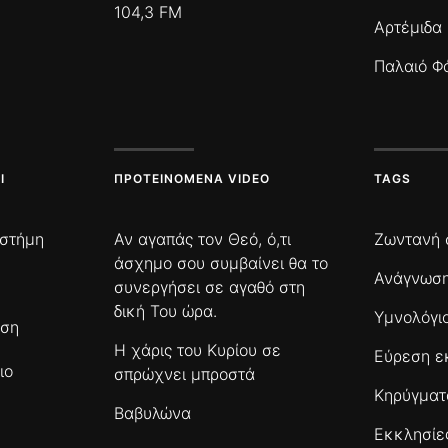
104,3 FM
Αρτέμιδα
Παλαιό Φ
Ι
ΠΡΟΤΕΙΝΌΜΕΝΑ VIDEO
TAGS
ιστήμη
Αν αγαπάς τον Θεό, ό,τι
Ζωντανή 
άσχημο σου συμβαίνει θα το
Ανάγνωση
συνεργήσει σε αγαθό στη
δική Του ώρα.
Υμνολόγι
ωση
Η χάρις του Κυρίου σε
Εύρεση ε
ιο
σπρώχνει μπροστά
Κηρύγμα
Βαβυλώνα
Εκκλησίε