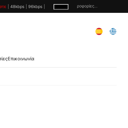
Χωρίς πληροφορίες...
στε
|
48kbps
|
96kbps
|
σίες
Επικοινωνία