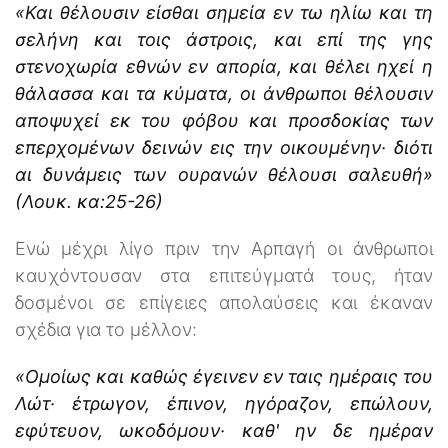
«Και θέλουσιν είσθαι σημεία εν τω ηλίω και τη
σελήνη και τοις άστροις, και επί της γης
στενοχωρία εθνών εν απορία, και θέλει ηχεί η
θάλασσα και τα κύματα, οι άνθρωποι θέλουσιν
αποψυχεί εκ του φόβου και προσδοκίας των
επερχομένων δεινών εις την οικουμένην· διότι
αι δυνάμεις των ουρανών θέλουσι σαλευθή»
(Λουκ. κα:25-26)
Ενώ μέχρι λίγο πριν την Αρπαγή οι άνθρωποι
καυχόντουσαν στα επιτεύγματά τους, ήταν
δοσμένοι σε επίγειες απολαύσεις και έκαναν
σχέδια για το μέλλον:
«Ομοίως και καθώς έγεινεν εν ταις ημέραις του
Λώτ· έτρωγον, έπινον, ηγόραζον, επώλουν,
εφύτευον, ωκοδόμουν· καθ' ην δε ημέραν