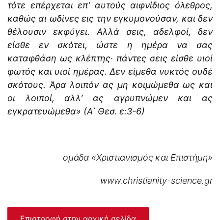
τότε επέρχεται επ' αυτούς αιφνίδιος όλεθρος,
καθώς αι ωδίνες εις την εγκυμονούσαν, και δεν
θέλουσιν εκφύγει. Αλλά σεις, αδελφοί, δεν
είσθε εν σκότει, ώστε η ημέρα να σας
καταφθάση ως κλέπτης· πάντες σεις είσθε υιοί
φωτός και υιοί ημέρας. Δεν είμεθα νυκτός ουδέ
σκότους. Άρα λοιπόν ας μη κοιμώμεθα ως και
οι λοιποί, αλλ’ ας αγρυπνώμεν και ας
εγκρατευώμεθα» (Α΄ Θεσ. ε:3-6)
ομάδα «Χριστιανισμός και Επιστήμη»
www.christianity-science.gr
Επιστροφή στην αρχική σελίδα