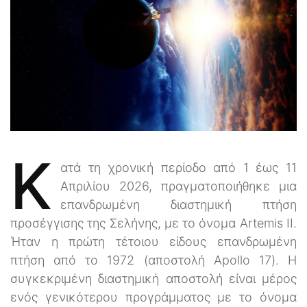
Κ
ατά τη χρονική περίοδο από 1 έως 11
Απριλίου 2026, πραγματοποιήθηκε μια
επανδρωμένη διαστημική πτήση
προσέγγισης της Σελήνης, με το όνομα Artemis II.
Ήταν η πρώτη τέτοιου είδους επανδρωμένη
πτήση από το 1972 (αποστολή Apollo 17). Η
συγκεκριμένη διαστημική αποστολή είναι μέρος
ενός γενικότερου προγράμματος με το όνομα