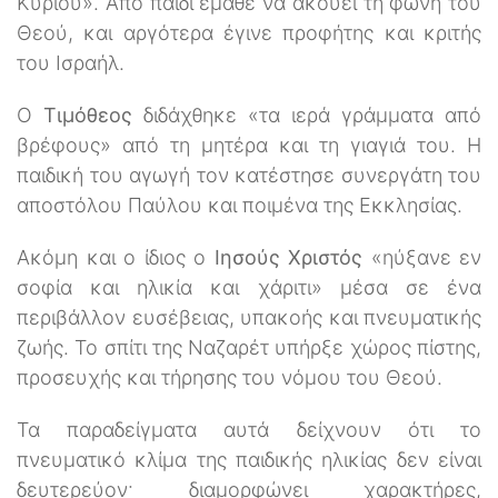
Κυρίου». Από παιδί έμαθε να ακούει τη φωνή του
Θεού, και αργότερα έγινε προφήτης και κριτής
του Ισραήλ.
Ο
Τιμόθεος
διδάχθηκε «τα ιερά γράμματα από
βρέφους» από τη μητέρα και τη γιαγιά του. Η
παιδική του αγωγή τον κατέστησε συνεργάτη του
αποστόλου Παύλου και ποιμένα της Εκκλησίας.
Ακόμη και ο ίδιος ο
Ιησούς Χριστός
«ηύξανε εν
σοφία και ηλικία και χάριτι» μέσα σε ένα
περιβάλλον ευσέβειας, υπακοής και πνευματικής
ζωής. Το σπίτι της Ναζαρέτ υπήρξε χώρος πίστης,
προσευχής και τήρησης του νόμου του Θεού.
Τα παραδείγματα αυτά δείχνουν ότι το
πνευματικό κλίμα της παιδικής ηλικίας δεν είναι
δευτερεύον· διαμορφώνει χαρακτήρες,